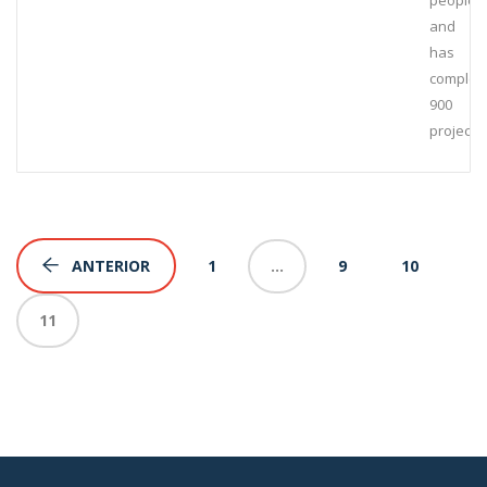
people
and
has
complet
900
projects
1
…
9
10
ANTERIOR
11