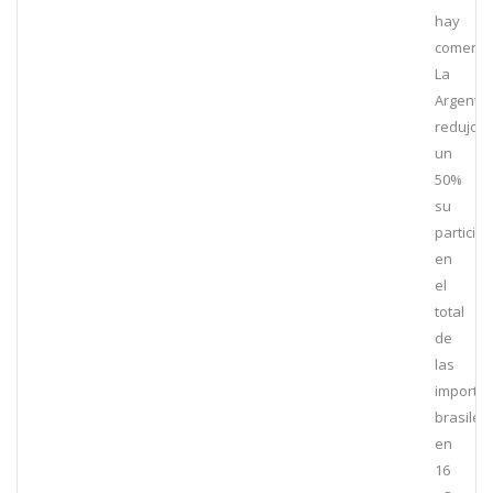
hay
comenta
La
Argentin
redujo
un
50%
su
particip
en
el
total
de
las
importa
brasileñ
en
16