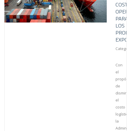
COSTO
OPERA
PARA
LOS
PROD
EXPO
Category
Con
el
propósit
de
disminui
el
costo
logístico,
la
Administ