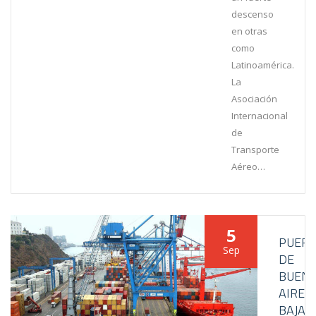
descenso
en otras
como
Latinoamérica.
La
Asociación
Internacional
de
Transporte
Aéreo…
5
PUER
Sep
DE
BUEN
AIRES
BAJA