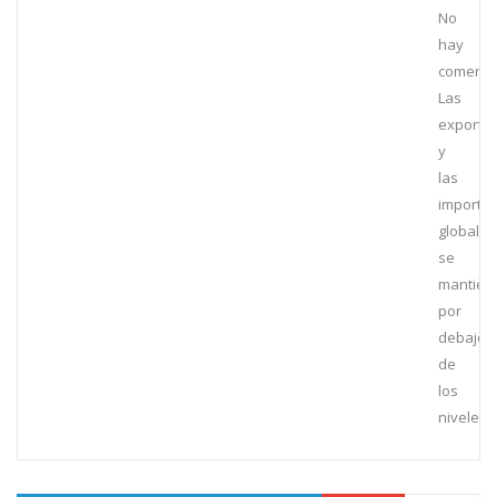
No
hay
comenta
Las
exporta
y
las
importa
globales
se
mantien
por
debajo
de
los
niveles...