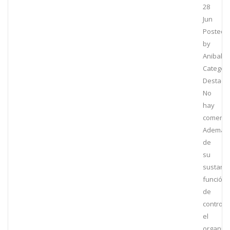
28
Jun
Posted
by
Anibal
Category
Destaca
No
hay
comenta
Además
de
su
sustanci
función
de
control,
el
organis