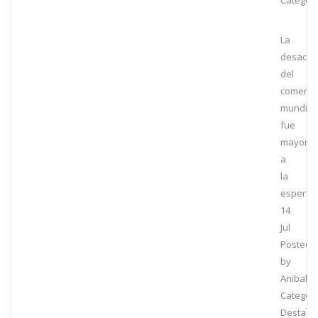
Category
La
desacel
del
comerci
mundial
fue
mayor
a
la
esperad
14
Jul
Posted
by
Anibal
Category
Destaca