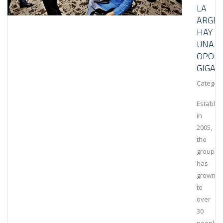
LA
ARGEN
HAY
UNA
OPOR
GIGAN
Category
Establis
in
2005,
the
group
has
grown
to
over
30